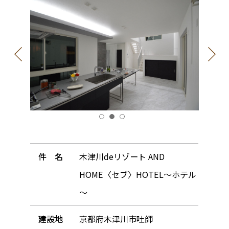
件 名
木津川deリゾート AND
HOME〈セブ〉HOTEL～ホテル
～
建設地
京都府木津川市吐師